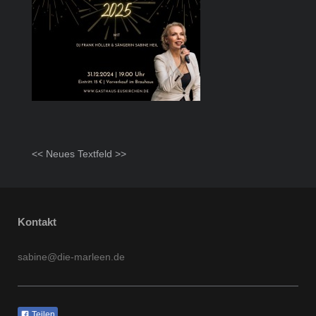
<< Neues Textfeld >>
Kontakt
sabine@die-marleen.de
Teilen